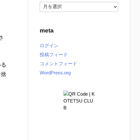
a
r
r
y
c
h
meta
i
さ
v
ログイン
e
投稿フィード
コメントフィード
いる
WordPress.org
せ捨