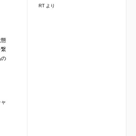
RT
より
状態
を繋
品の
チャ