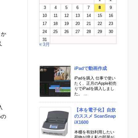
3
4
5
6
7
8
9
10
11
12
13
14
15
16
17
18
19
20
21
22
23
24
25
26
27
28
29
30
とか
31
え
« 3月
iPadで動画作成
iPadを購入 仕事で使い
たく、正月のApple初売
りでiPadを購入しまし
た。 ...
入
【本を電子化】自炊
のススメ ScanSnap
めの
iX1600
本棚を有効利用したい
荷物が増え私の部屋が