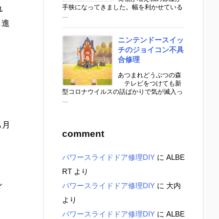
手狭になってきました。幅を利かせている
れ
...
も進
ニンテンドースイッ
チのジョイコン不具
合修理
あつまれどうぶつの森
テレビをつけても新
型コロナウイルスの話ばかりで気が滅入っ
...
も月
comment
パワースライドドア修理DIY
に
ALBE
RT
より
ん
パワースライドドア修理DIY
に
大内
より
パワースライドドア修理DIY
に
ALBE