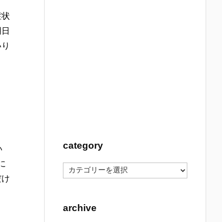
症状
明日
いり
category
い
に
c
だけ
a
t
e
archive
g
o