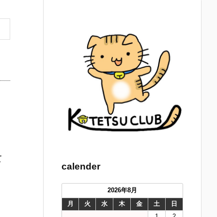
て
calender
2026年8月
月
火
水
木
金
土
日
1
2