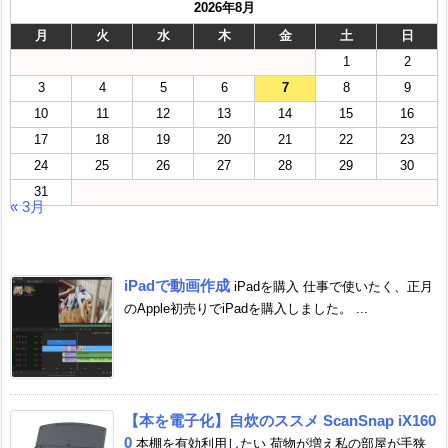
2026年8月
月
火
水
木
金
土
日
1
2
3
4
5
6
7
8
9
10
11
12
13
14
15
16
17
18
19
20
21
22
23
24
25
26
27
28
29
30
31
« 3月
iPadで動画作成
iPadを購入 仕事で使いたく、正月
のApple初売りでiPadを購入しました。 ...
【本を電子化】自炊のススメ ScanSnap iX160
0
本棚を有効利用したい 荷物が増え私の部屋が手狭