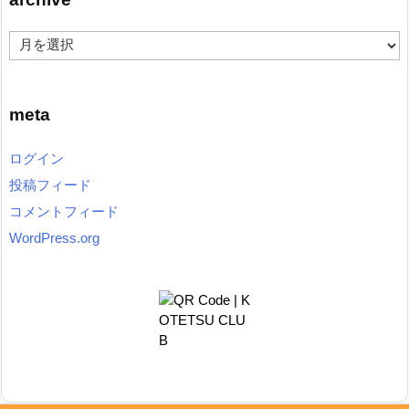
g
o
a
r
r
y
c
h
meta
i
v
ログイン
e
投稿フィード
コメントフィード
WordPress.org